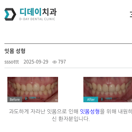
잇몸 성형
sssottt
2025-09-29
797
After
Before
과도하게 자라난 잇몸으로 인해
잇몸성형
을 위해 내원
신 환자분입니다.